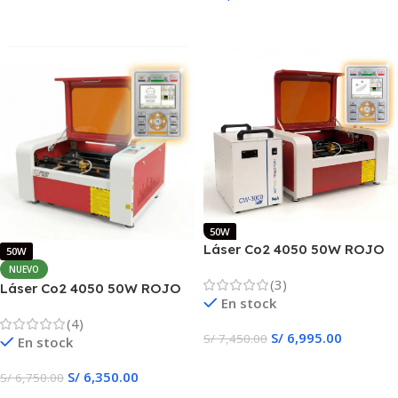
Añadir Al Carrito
50W
Láser Co2 4050 50W ROJO
50W
RUIDA + CHILLER
NUEVO
(3)
Láser Co2 4050 50W ROJO
En stock
RUIDA
(4)
S/
6,995.00
S/
7,450.00
En stock
Añadir Al Carrito
S/
6,350.00
S/
6,750.00