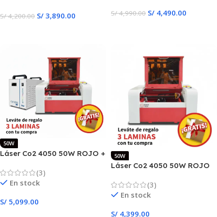
S/
4,490.00
S/
4,990.00
S/
3,890.00
S/
4,200.00
Añadir Al Carrito
Añadir Al Carrito
50W
Láser Co2 4050 50W ROJO +
50W
CHILLER CW-3000
Láser Co2 4050 50W ROJO
(3)
Pro corte y Grabado
En stock
(3)
Automático
En stock
S/
5,099.00
S/
4,399.00
Añadir Al Carrito