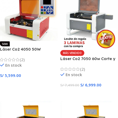
50W
Láser Co2 4050 50W
MÁS VENDIDO
TOPWISDOM A1
Láser Co2 7050 60w Corte y
(2)
grabado automático
En stock
(2)
En stock
S/
5,599.00
Añadir Al Carrito
S/
6,999.00
S/
7,499.00
Añadir Al Carrito