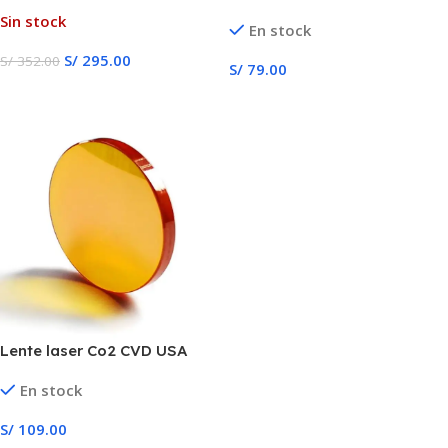
grabado laser 12mm 18mm
Sin stock
En stock
20mm FL 50.8mm & 63.5mm
S/
295.00
S/
352.00
S/
79.00
Leer Más
Añadir Al Carrito
Lente laser Co2 CVD USA
18mm & 20mm USA FL
En stock
50.8mm & 63.5mm
S/
109.00