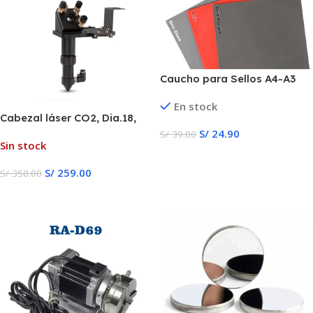
Caucho para Sellos A4-A3
En stock
Cabezal láser CO2, Dia.18,
FL38.1, Dia.20,
S/
24.90
S/
39.00
Sin stock
FL50.8/63,5/101,6mm
Añadir Al Carrito
cortadora de grabado láser
S/
259.00
S/
350.00
(negro)
Leer Más