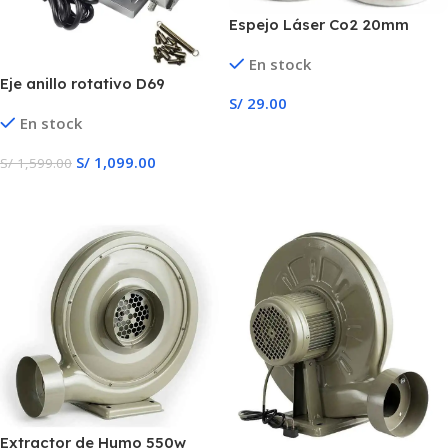
Espejo Láser Co2 20mm
25mm
En stock
Eje anillo rotativo D69
S/
29.00
En stock
Añadir Al Carrito
S/
1,099.00
S/
1,599.00
Añadir Al Carrito
Extractor de Humo 550w