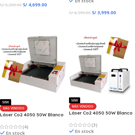
En stock
S/
4,699.00
S/
5,290.00
S/
3,999.00
S/
4,395.00
Añadir Al Carrito
Añadir Al Carrito
50W
50W
MÁS VENDIDO
MÁS VENDIDO
Láser Co2 4050 50W Blanco
Láser Co2 4050 50W Blanco
Ligth+Chiller
Ligth
(3)
(4)
En stock
En stock