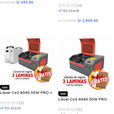
& Grabado Automático
S/
395.00
S/
850.00
(4)
Añadir Al Carrito
En stock
S/
2,999.00
S/
3,190.00
Añadir Al Carrito
50W
Láser Co2 4040 50W PRO +
50W
CHILLER CW-3000
Láser Co2 4040 50W PRO
(2)
Corte & Grabado
En stock
(3)
Automático