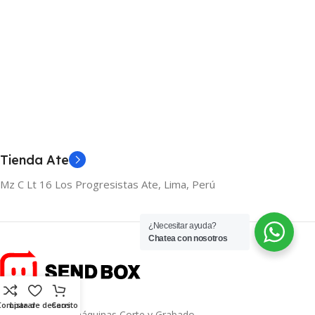
Añadir Al Carrito
Tienda Ate
Mz C Lt 16 Los Progresistas Ate, Lima, Perú
¿Necesitar ayuda?
Chatea con nosotros
Comparar
Lista de deseos
Carrito
Importación de máquinas Corte y Grabado