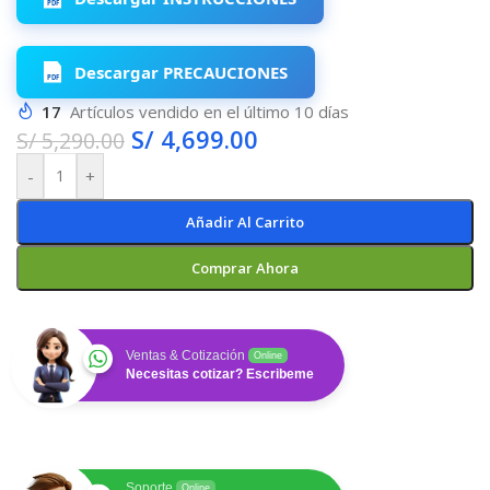
Descargar PRECAUCIONES
17
Artículos vendido en el último 10 días
S/
4,699.00
S/
5,290.00
-
+
Añadir Al Carrito
Comprar Ahora
Ventas & Cotización
Online
Necesitas cotizar? Escribeme
Soporte
Online