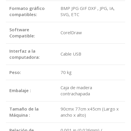
Formato gráfico
BMP JPG GIF DXF , JPG, IA,
compatibles:
SVG, ETC
Software
CorelDraw
Compatible:
Interfaz a la
Cable USB
computadora:
Peso:
70 kg
Caja de madera
Embalaje :
contrachapada
Tamaño de la
90cmx 77cm x45cm (Largo x
Máquina :
ancho x alto)
Relación de
0.001 in (0.026mm) /