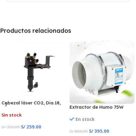
Productos relacionados
Cabezal láser CO2, Dia.18,
Extractor de Humo 75W
FL38.1, Dia.20,
Sin stock
FL50.8/63,5/101,6mm
En stock
cortadora de grabado láser
S/
259.00
S/
350.00
(negro)
S/
395.00
S/
850.00
Leer Más