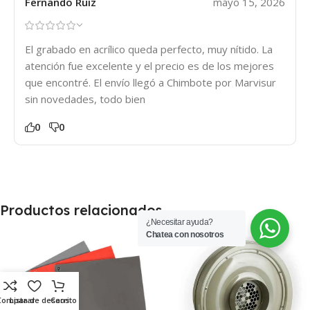
Fernando Ruiz
mayo 15, 2026
El grabado en acrílico queda perfecto, muy nítido. La
atención fue excelente y el precio es de los mejores
que encontré. El envío llegó a Chimbote por Marvisur
sin novedades, todo bien
0
0
Productos relacionados
¿Necesitar ayuda?
Chatea con nosotros
Comparar
Lista de deseos
Carrito