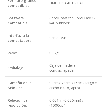
Formato gráfico
BMP JPG GIF DXF AI
compatibles:
Software
CorelDraw con Corel Láser./
Compatible:
k40 whisper
Interfaz a la
Cable USB
computadora:
Peso:
80 kg
Caja de madera
Embalaje :
contrachapada
Tamaño de la
90cmx 78cm x45cm (Largo x
Máquina :
ancho x alto) aprox
Relación de
0.001 in (0.026mm) /
resolución:
(1000dpi)