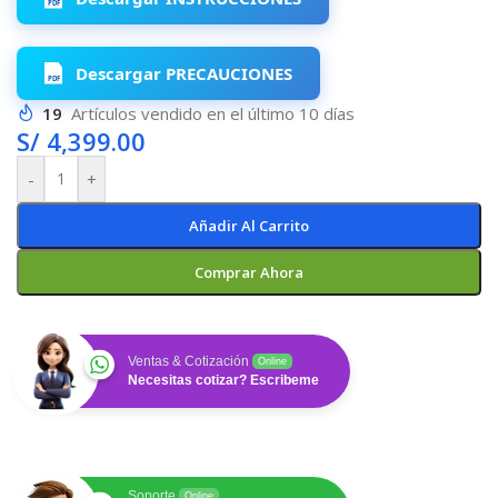
Descargar PRECAUCIONES
19
Artículos vendido en el último 10 días
S/
4,399.00
-
+
Añadir Al Carrito
Comprar Ahora
Ventas & Cotización
Online
Necesitas cotizar? Escribeme
Soporte
Online