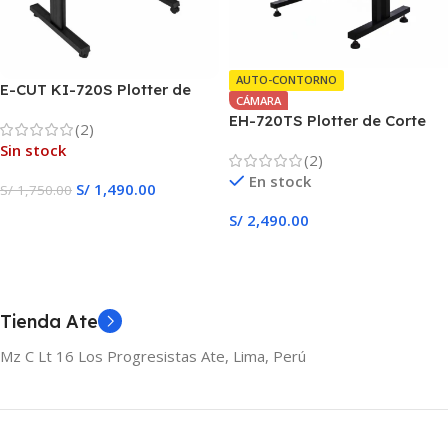
AUTO-CONTORNO
E-CUT KI-720S Plotter de
CÁMARA
Corte
EH-720TS Plotter de Corte
(2)
Camara Autocontorno
Sin stock
(2)
En stock
S/
1,490.00
S/
1,750.00
Leer Más
S/
2,490.00
Añadir Al Carrito
Tienda Ate
Mz C Lt 16 Los Progresistas Ate, Lima, Perú