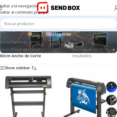
Saltar a la navegación
Saltar al contenido principal
60cm Ancho de Corte
Categorías
Inicio
/
Ploter de corte
/
60cm Ancho de Corte
Inicio
/
Ploter de corte
/
Mostrando los 4
60cm Ancho de Corte
resultados
Show sidebar