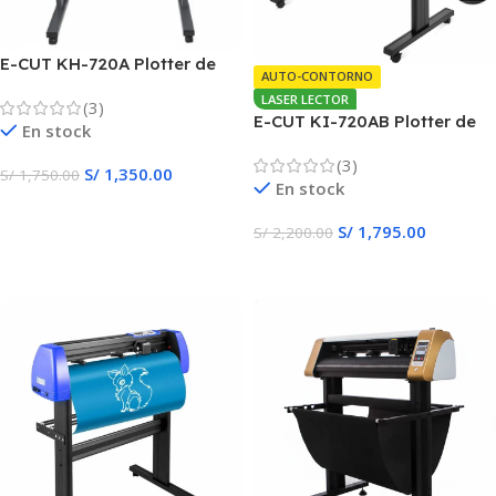
E-CUT KH-720A Plotter de
AUTO-CONTORNO
Corte
LASER LECTOR
(3)
E-CUT KI-720AB Plotter de
En stock
Corte
(3)
S/
1,350.00
S/
1,750.00
En stock
Añadir Al Carrito
S/
1,795.00
S/
2,200.00
Añadir Al Carrito