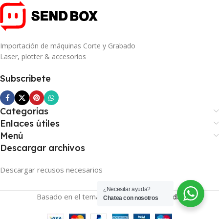
Importación de máquinas Corte y Grabado
Laser, plotter & accesorios
Subscribete
Categorias
Enlaces útiles
Menú
Descargar archivos
Descargar recusos necesarios
¿Necesitar ayuda?
Basado en el tema
SENDBOX
2026
Tienda
.
Chatea con nosotros