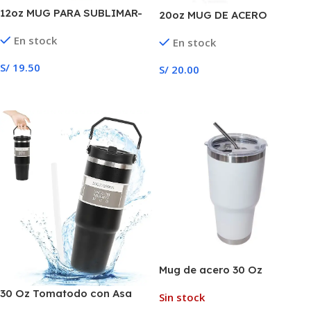
12oz MUG PARA SUBLIMAR-
20oz MUG DE ACERO
BLANCO
En stock
En stock
S/
19.50
S/
20.00
Añadir Al Carrito
Seleccionar Opciones
Mug de acero 30 Oz
30 Oz Tomatodo con Asa
Sin stock
Portable