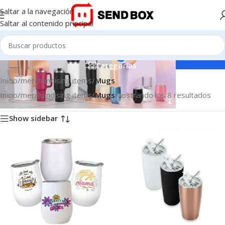
Saltar a la navegación
Saltar al contenido principal
Mugs
Categorías
Inicio
/
merchandising items
/
Mugs
Inicio
/
merchandising items
/
Mugs
Mostrando los 8 resultados
Show sidebar