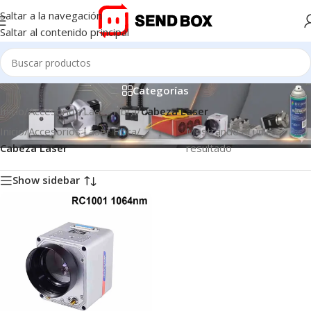
Saltar a la navegación
Saltar al contenido principal
Cabeza Laser
Categorías
Inicio
/
Accesorios Láser Fibra
/
Cabeza Laser
Inicio
/
Accesorios Láser Fibra
/
Mostrando el único
Cabeza Laser
resultado
Show sidebar