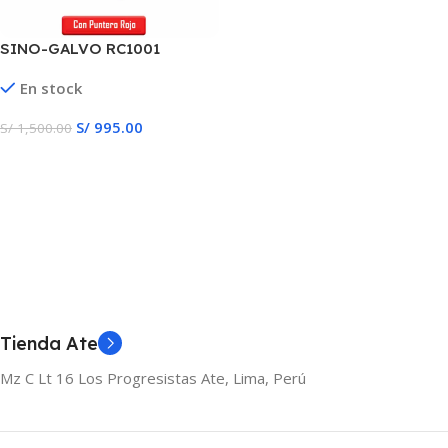
SINO-GALVO RC1001
Cabezal laser de fibra
En stock
1064nm
S/
995.00
S/
1,500.00
Añadir Al Carrito
Tienda Ate
Mz C Lt 16 Los Progresistas Ate, Lima, Perú