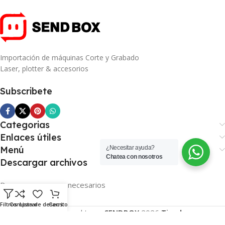
Importación de máquinas Corte y Grabado
Laser, plotter & accesorios
Subscribete
Categorias
Enlaces útiles
¿Necesitar ayuda?
Menú
Chatea con nosotros
Descargar archivos
Descargar recusos necesarios
Filtros
Comparar
Lista de deseos
Carrito
Basado en el tema
SENDBOX
2026
Tienda
.