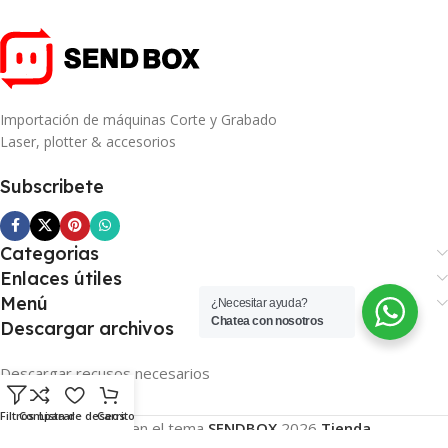
Importación de máquinas Corte y Grabado
Laser, plotter & accesorios
Subscribete
Categorias
Enlaces útiles
Menú
¿Necesitar ayuda?
Chatea con nosotros
Descargar archivos
Descargar recusos necesarios
Filtros
Comparar
Lista de deseos
Carrito
Basado en el tema
SENDBOX
2026
Tienda
.