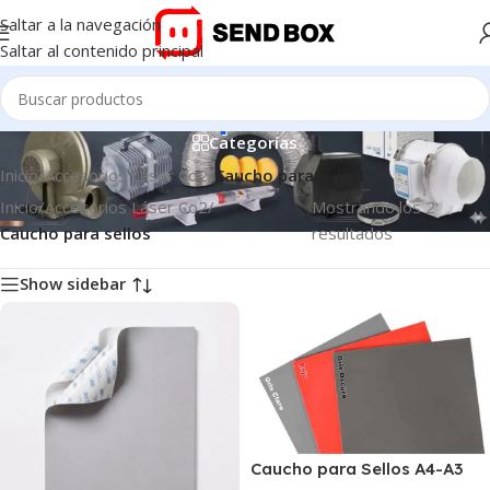
Saltar a la navegación
Saltar al contenido principal
Caucho para sellos
Categorías
Inicio
/
Accesorios Láser Co2
/
Caucho para sellos
Inicio
/
Accesorios Láser Co2
/
Mostrando los 2
Caucho para sellos
resultados
Show sidebar
Caucho para Sellos A4-A3