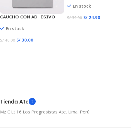
En stock
CAUCHO CON ADHESIVO
S/
24.90
S/
39.00
PARA SELLO A4
Añadir Al Carrito
En stock
S/
30.00
S/
40.00
Añadir Al Carrito
Tienda Ate
Mz C Lt 16 Los Progresistas Ate, Lima, Perú