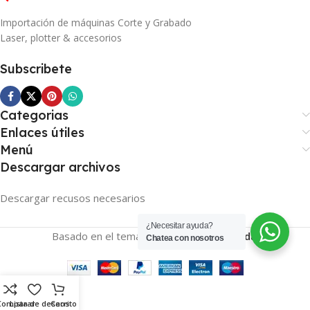
Importación de máquinas Corte y Grabado
Laser, plotter & accesorios
Subscribete
Categorias
Enlaces útiles
Menú
Descargar archivos
Descargar recusos necesarios
¿Necesitar ayuda?
Basado en el tema
SENDBOX
2026
Tienda
.
Chatea con nosotros
Comparar
Lista de deseos
Carrito