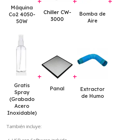
+
+
+
Máquina
Chiller CW-
Bomba de
Co2 4050-
3000
Aire
50W
+
+
Gratis
Panal
Extractor
Spray
de Humo
(Grabado
Acero
Inoxidable)
También incluye:
USB con Software incluido