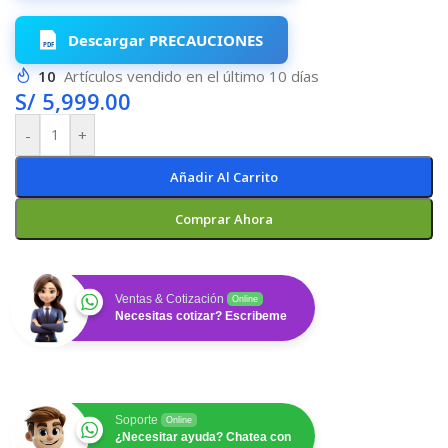
Descargar PRECAUCIONES
10
Artículos vendido en el último 10 días
S/
5,999.00
-
+
Añadir Al Carrito
Comprar Ahora
Ventas & Cotización
Online
Necesitas cotizar? Escribeme
Soporte
Online
¿Necesitar ayuda? Chatea con