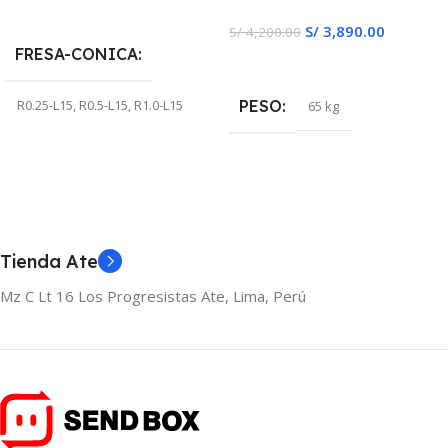
Seleccionar Opciones
S/
3,890.00
S/
4,200.00
FRESA-CONICA
Añadir Al Carrito
PESO
R0.25-L15
,
R0.5-L15
,
R1.0-L15
65 kg
Tienda Ate
Mz C Lt 16 Los Progresistas Ate, Lima, Perú