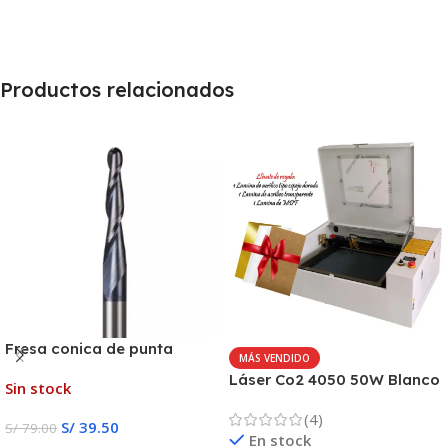
Productos relacionados
Fresa conica de punta
MÁS VENDIDO
esférica CNC
Láser Co2 4050 50W Blanco
Sin stock
Ligth
(4)
S/
39.50
S/
79.00
En stock