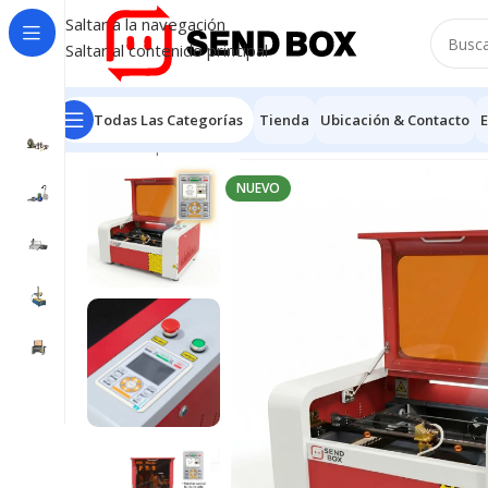
Saltar a la navegación
Saltar al contenido principal
Todas Las Categorías
Tienda
Ubicación & Contacto
E
Inicio
/
Máquinas Láser Co2
/
4050-50w
/
Láser Co2 405
NUEVO