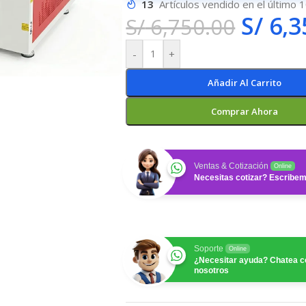
13
Artículos vendido en el último 
S/
6,3
S/
6,750.00
-
+
Añadir Al Carrito
Comprar Ahora
Ventas & Cotización
Online
Necesitas cotizar? Escribe
Soporte
Online
¿Necesitar ayuda? Chatea c
nosotros