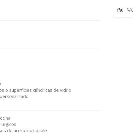
0
o
 o superficies cilíndricas de vidrio
 personalizado
ocina
rurgicos
os de acero inoxidable