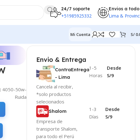
24/7 soporte
Envios a todo
+51985925332
Lima & Provinc
S/
0.
Mi Cuenta
Envio & Entrega
1-5
Desde
0W
ContraEntrega
Horas
S/9
- Lima
Cancela al recibir,
:
4050-50w-
*solo productos
Ruida
selecionados
1-3
Desde
Shalom
Días
S/9
Empresa de
transporte Shalom,
para todo el Perú