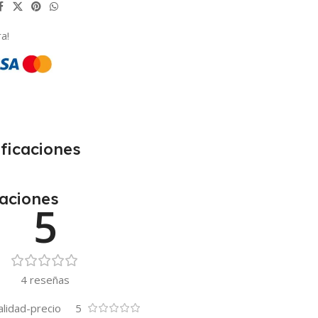
a!
ficaciones
caciones
5
4 reseñas
alidad-precio
5