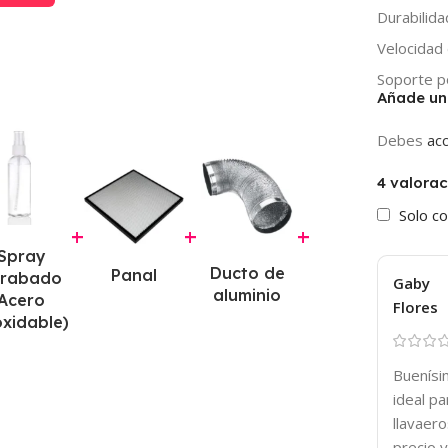
Durabilida
Velocidad
Soporte p
Añade un
Debes
ac
4 valora
Solo c
+
+
+
Spray
Ducto de
Panal
Grabado
Gaby
aluminio
Acero
Flores
xidable)
Buenísi
ideal p
llavaer
precio y