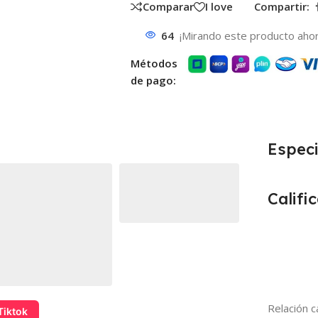
Comparar
I love
Compartir:
64
¡Mirando este producto ahor
Métodos
de pago:
Especi
Califi
Relación c
Tiktok