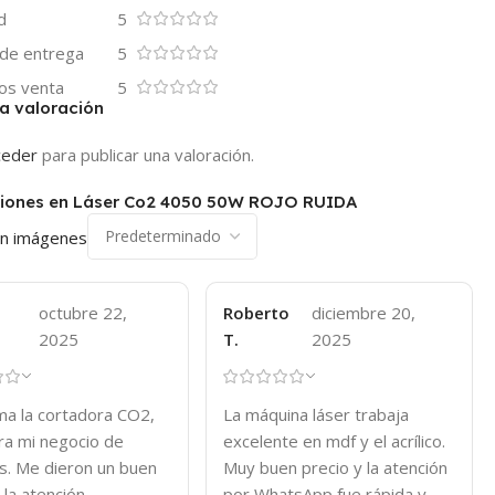
d
5
 de entrega
5
os venta
5
a valoración
ceder
para publicar una valoración.
ciones en
Láser Co2 4050 50W ROJO RUIDA
on imágenes
octubre 22,
Roberto
diciembre 20,
2025
T.
2025
ma la cortadora CO2,
La máquina láser trabaja
ara mi negocio de
excelente en mdf y el acrílico.
os. Me dieron un buen
Muy buen precio y la atención
 la atención
por WhatsApp fue rápida y