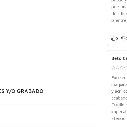
persona
decidir
la entr
0
Beto Ca
Excelen
máquina
ES Y/O GRABADO
y acríli
acabado
Trujillo
impecab
atenció