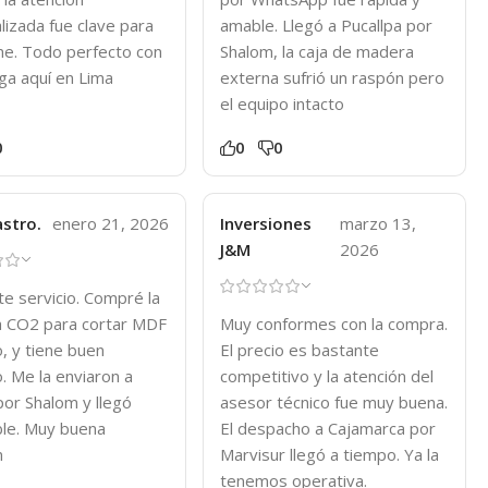
lizada fue clave para
amable. Llegó a Pucallpa por
me. Todo perfecto con
Shalom, la caja de madera
ega aquí en Lima
externa sufrió un raspón pero
el equipo intacto
0
0
0
stro.
enero 21, 2026
Inversiones
marzo 13,
J&M
2026
te servicio. Compré la
 CO2 para cortar MDF
Muy conformes con la compra.
co, y tiene buen
El precio es bastante
. Me la enviaron a
competitivo y la atención del
 por Shalom y llegó
asesor técnico fue muy buena.
le. Muy buena
El despacho a Cajamarca por
n
Marvisur llegó a tiempo. Ya la
tenemos operativa.