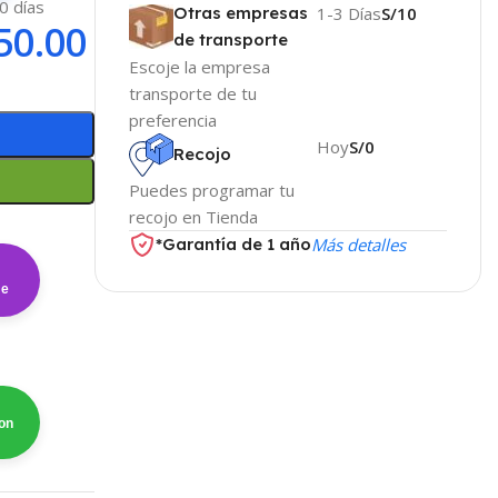
10 días
Otras empresas
1-3 Días
S/10
50.00
de transporte
Escoje la empresa
transporte de tu
preferencia
Hoy
S/0
Recojo
Puedes programar tu
recojo en Tienda
*Garantía de 1 año
Más detalles
me
on