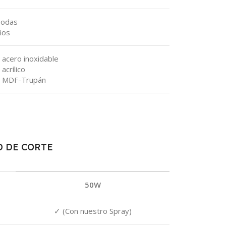
Bodas
ños
 acero inoxidable
acrílico
n MDF-Trupán
 DE CORTE
50W
✓ (Con nuestro Spray)