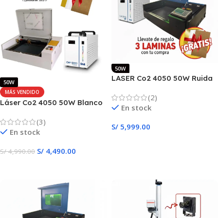
50W
LASER Co2 4050 50W Ruida
50W
+ Chiller
MÁS VENDIDO
(2)
Láser Co2 4050 50W Blanco
En stock
Ligth+Chiller
(3)
S/
5,999.00
En stock
Añadir Al Carrito
S/
4,490.00
S/
4,990.00
Añadir Al Carrito