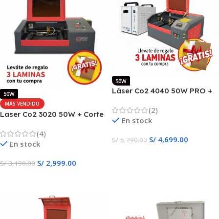
50W
Láser Co2 4040 50W PRO +
50W
CHILLER CW-3000
MÁS VENDIDO
(2)
Laser Co2 3020 50W + Corte
En stock
& Grabado Automático
(4)
S/
4,699.00
S/
5,290.00
En stock
Añadir Al Carrito
S/
2,999.00
S/
3,190.00
Añadir Al Carrito