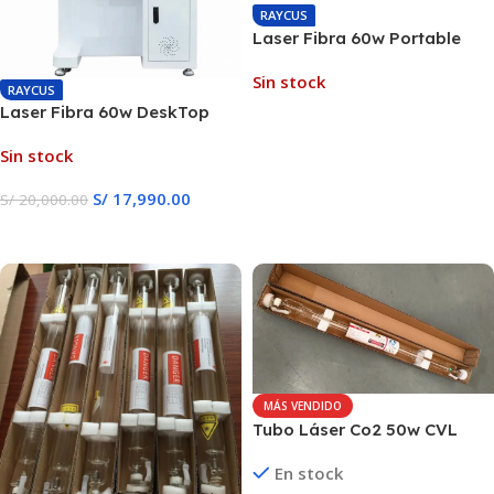
RAYCUS
Laser Fibra 60w Portable
JPT MOPA + Eje Rotativo
Sin stock
RAYCUS
Laser Fibra 60w DeskTop
Leer Más
JPT MOPA + Eje Rotativo
Sin stock
S/
17,990.00
S/
20,000.00
Leer Más
MÁS VENDIDO
Tubo Láser Co2 50w CVL
En stock