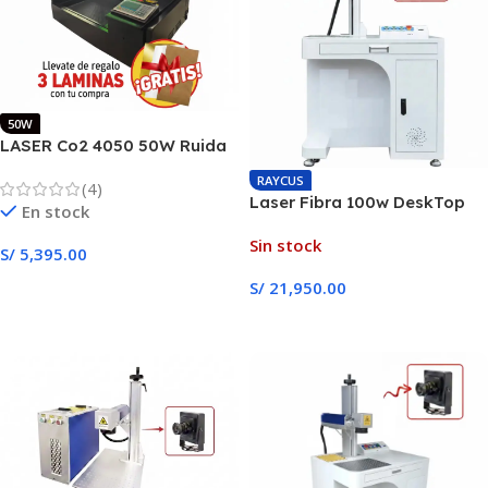
50W
LASER Co2 4050 50W Ruida
azul
RAYCUS
(4)
Laser Fibra 100w DeskTop
En stock
JPT MOPA
Sin stock
S/
5,395.00
Añadir Al Carrito
S/
21,950.00
Leer Más