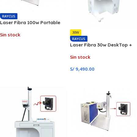
RAYCUS
Laser Fibra 100w Portable
JPT MOPA
30W
Sin stock
RAYCUS
Laser Fibra 30w DeskTop +
Leer Más
Eje Rotativo
Sin stock
S/
9,490.00
Leer Más