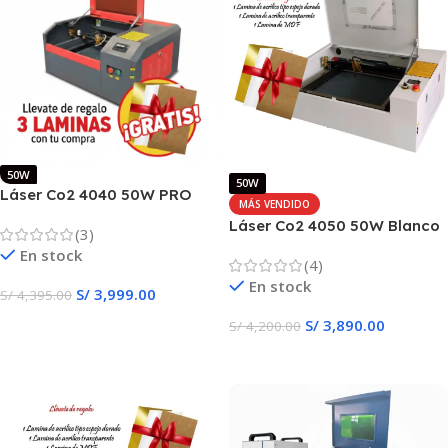
50W
50W
Láser Co2 4040 50W PRO
MÁS VENDIDO
Corte & Grabado
Láser Co2 4050 50W Blanco
(3)
Automático
Ligth
En stock
(4)
En stock
S/
3,999.00
S/
4,395.00
S/
3,890.00
Añadir Al Carrito
S/
4,200.00
Añadir Al Carrito