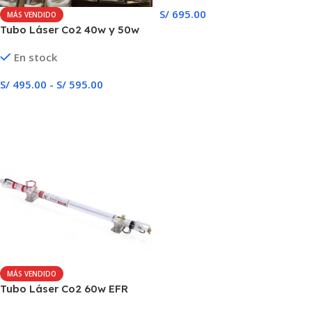
S/
695.00
MÁS VENDIDO
Tubo Láser Co2 40w y 50w
Añadir Al Carrito
En stock
S/
495.00
-
S/
595.00
Seleccionar Opciones
MÁS VENDIDO
Tubo Láser Co2 60w EFR
1200CL