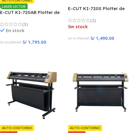
AUTO-CONTORNO
LASER LECTOR
E-CUT KI-720S Plotter de
E-CUT KI-720AB Plotter de
Corte
Corte
(2)
(3)
Sin stock
En stock
S/
1,490.00
S/
1,750.00
S/
1,795.00
S/
2,200.00
Leer Más
Añadir Al Carrito
AUTO-CONTORNO
AUTO-CONTORNO