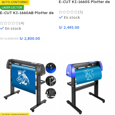
E-CUT KI-1660S Plotter de
AUTO-CONTORNO
Corte AZUL
LASER LECTOR
(5)
E-CUT KI-1660AB Plotter de
En stock
Corte Autocontorno
(4)
S/
2,495.00
En stock
Añadir Al Carrito
S/
2,800.00
S/
3,200.00
Añadir Al Carrito