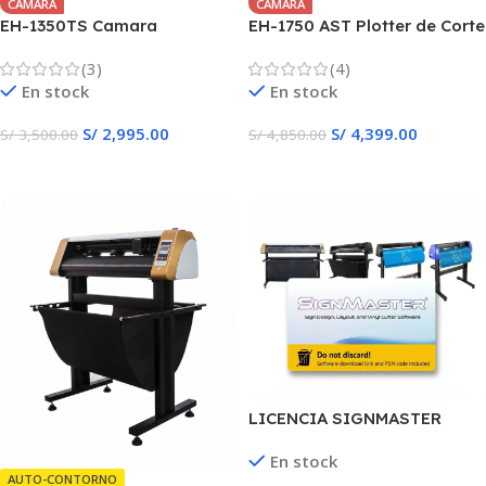
CÁMARA
CÁMARA
EH-1350TS Camara
EH-1750 AST Plotter de Corte
Autocontorno Plotter de
(3)
(4)
Corte
En stock
En stock
S/
2,995.00
S/
4,399.00
S/
3,500.00
S/
4,850.00
Añadir Al Carrito
Añadir Al Carrito
LICENCIA SIGNMASTER
ORIGINAL PLOTTER CORTE-
En stock
AUTOCONTORNO
AUTO-CONTORNO