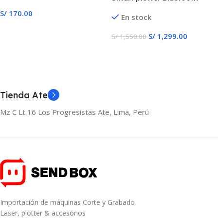
Android Mac Windows
S/
170.00
En stock
Añadir Al Carrito
S/
1,299.00
S/
1,550.00
Añadir Al Carrito
Tienda Ate
Mz C Lt 16 Los Progresistas Ate, Lima, Perú
Importación de máquinas Corte y Grabado
Laser, plotter & accesorios