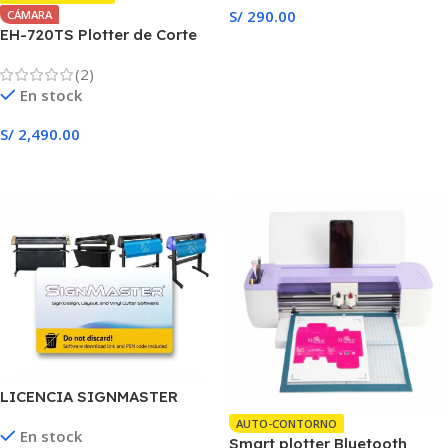
S/
290.00
CÁMARA
EH-720TS Plotter de Corte
Añadir Al Carrito
Camara Autocontorno
(2)
En stock
S/
2,490.00
Añadir Al Carrito
LICENCIA SIGNMASTER
ORIGINAL PLOTTER CORTE-
AUTO-CONTORNO
En stock
BASIC
Smart plotter Bluetooth