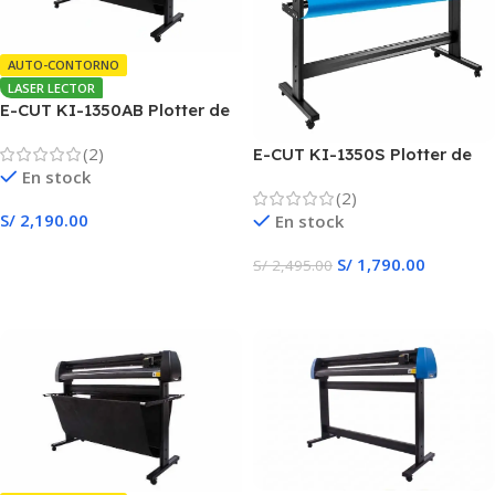
AUTO-CONTORNO
LASER LECTOR
E-CUT KI-1350AB Plotter de
Corte
(2)
E-CUT KI-1350S Plotter de
En stock
Corte AZUL
(2)
S/
2,190.00
En stock
Añadir Al Carrito
S/
1,790.00
S/
2,495.00
Añadir Al Carrito