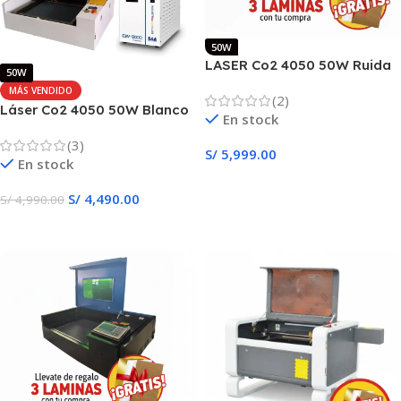
50W
LASER Co2 4050 50W Ruida
50W
+ Chiller
MÁS VENDIDO
(2)
Láser Co2 4050 50W Blanco
En stock
Ligth+Chiller
(3)
S/
5,999.00
En stock
Añadir Al Carrito
S/
4,490.00
S/
4,990.00
Añadir Al Carrito