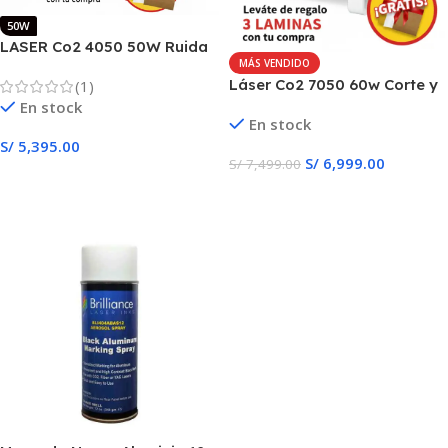
50W
LASER Co2 4050 50W Ruida
MÁS VENDIDO
azul
Láser Co2 7050 60w Corte y
(1)
grabado automático
En stock
En stock
S/
5,395.00
S/
6,999.00
S/
7,499.00
Añadir Al Carrito
Añadir Al Carrito