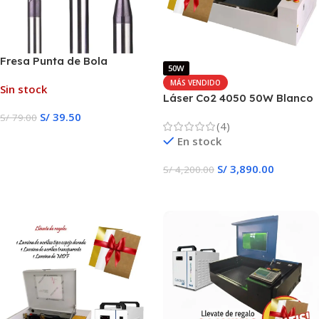
Fresa Punta de Bola
50W
MÁS VENDIDO
Sin stock
Láser Co2 4050 50W Blanco
Ligth
S/
39.50
S/
79.00
(4)
Seleccionar Opciones
En stock
S/
3,890.00
S/
4,200.00
Añadir Al Carrito