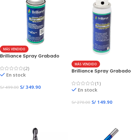
MÁS VENDIDO
Brilliance Spray Grabado
para metales 12 oz
MÁS VENDIDO
(2)
Brilliance Spray Grabado
En stock
para metales 2 oz
(1)
S/
349.90
S/
499.00
En stock
Añadir Al Carrito
S/
149.90
S/
270.00
Añadir Al Carrito