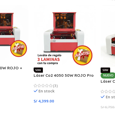
50W ROJO +
50W
50W
0
Láser Co2 4050 50W ROJO Pro
NUEVO
corte y Grabado Automático
Láser 
(3)
RUIDA
En stock
En s
S/
4,399.00
S/
6,750
Añadir Al Carrito