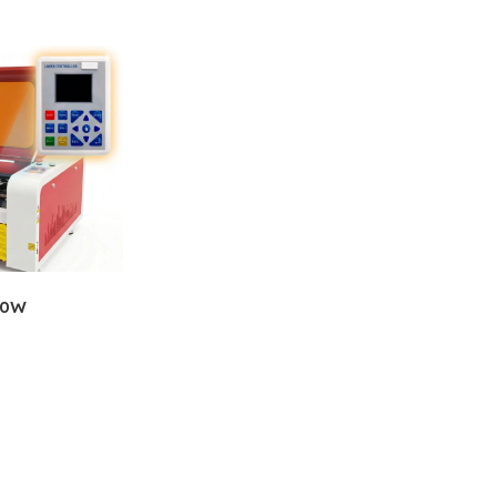
Añadir
50W