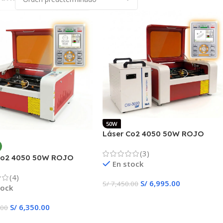
50W
Láser Co2 4050 50W ROJO
RUIDA + CHILLER
(3)
Co2 4050 50W ROJO
En stock
(4)
S/
6,995.00
S/
7,450.00
tock
Añadir Al Carrito
S/
6,350.00
.00