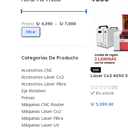
Precio:
S/ 4,390
—
S/ 7,000
Filtrar
Categorías De Producto
Accesorios CNC
50W
Láser Co2 4050 
Accesorios Láser Co2
CHILLER CW-300
Accesorios Láser Fibra
(3)
Eje Rotativo
En stock
Fresas
S/
5,099.00
Máquinas CNC Router
Máquinas Láser Co2
Añadir Al Carrito
Máquinas Laser Fibra
Máquinas Laser UV