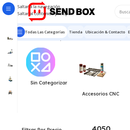
Saltar a la navegación
Saltar al contenido principal
Todas Las Categorías
Tienda
Ubicación & Contacto
E
Inicio
/
Productos etiquetados “4050”
Mostrando los 5 
Sin Categorizar
Accesorios CNC
4050
Filtrar Por Precio