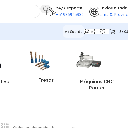
24/7 soporte
Envios a todo
+51985925332
Lima & Provinc
S/
0.
Mi Cuenta
Fresas
ativo
Máquinas CNC
Router