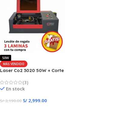
50W
MÁS VENDIDO
Laser Co2 3020 50W + Corte
& Grabado Automático
(3)
En stock
S/
2,999.00
S/
3,190.00
Añadir Al Carrito