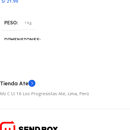
S/
21.90
Seleccionar Opciones
PESO
1 kg
DIMENSIONES
15 × 26 cm
CAPACIDAD
Tienda Ate
30oz / 890ml
Mz C Lt 16 Los Progresistas Ate, Lima, Perú
TAPA / CIERRE
Sistema hermético o anti-
derrames