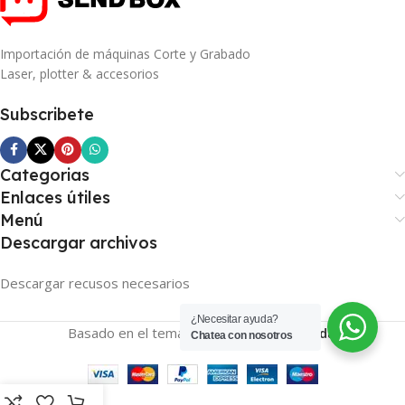
MATERIAL
Importación de máquinas Corte y Grabado
Acero inoxidable
Laser, plotter & accesorios
Subscribete
AISLAMIENTO
Tecnologia doble pared al
Categorias
vacio, para una máxima
Enlaces útiles
retención de temperatura
Menú
Descargar archivos
RETENCIÓN TÉRMICA
Descargar recusos necesarios
Promedio de 4 horas caliente y
6 horas frio
¿Necesitar ayuda?
Basado en el tema
SENDBOX
2026
Tienda
.
Chatea con nosotros
PRESENTACIÓN
caja