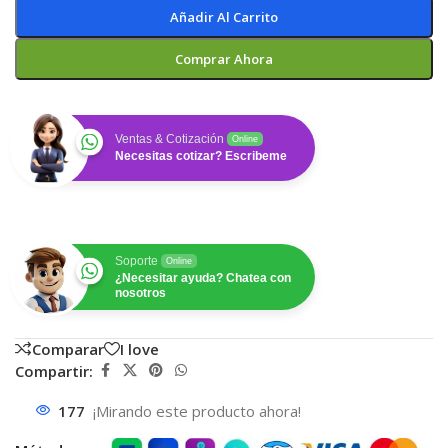
Añadir Al Carrito
Comprar Ahora
Ventas & Cotización
Online
Necesitas cotizar? Escribeme
Soporte
Online
¿Necesitar ayuda? Chatea con
nosotros
Comparar
I love
Compartir:
177
¡Mirando este producto ahora!