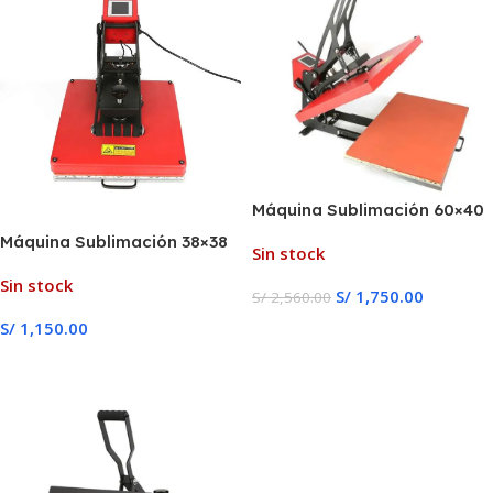
Máquina Sublimación 60×40
semi-automatico
Máquina Sublimación 38×38
Sin stock
Manual
Sin stock
S/
1,750.00
S/
2,560.00
S/
1,150.00
Leer Más
Leer Más