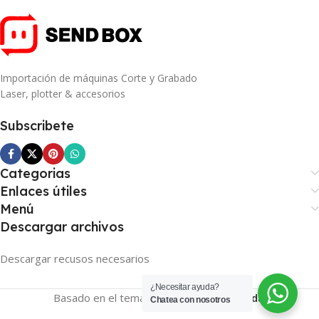
Importación de máquinas Corte y Grabado
Laser, plotter & accesorios
Subscribete
Categorias
Enlaces útiles
Menú
Descargar archivos
Descargar recusos necesarios
¿Necesitar ayuda?
Basado en el tema
SENDBOX
2026
Tienda
.
Chatea con nosotros