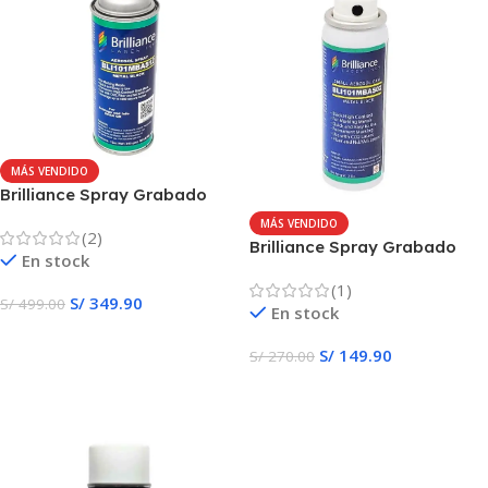
MÁS VENDIDO
Brilliance Spray Grabado
para metales 12 oz
MÁS VENDIDO
(2)
Brilliance Spray Grabado
En stock
para metales 2 oz
(1)
S/
349.90
S/
499.00
En stock
Añadir Al Carrito
S/
149.90
S/
270.00
Añadir Al Carrito