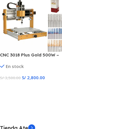
CNC 3018 Plus Gold 500W –
Pre Ensamblado
En stock
S/
2,800.00
S/
3,500.00
Añadir Al Carrito
Tienda Ate