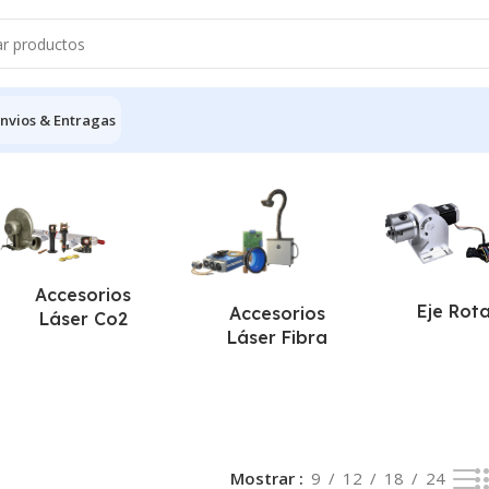
nvios & Entragas
2 resultados
Accesorios
Eje Rot
Accesorios
Láser Co2
Láser Fibra
Mostrar
9
12
18
24