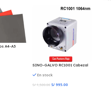
os A4-A3
SINO-GALVO RC1001 Cabezal
laser de fibra 1064nm
En stock
S/
995.00
S/
1,500.00
Añadir Al Carrito