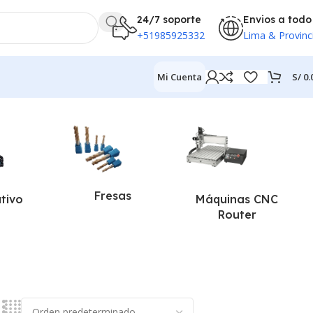
24/7 soporte
Envios a todo
+51985925332
Lima & Provinc
S/
0.
Mi Cuenta
Fresas
ativo
Máquinas CNC
Router