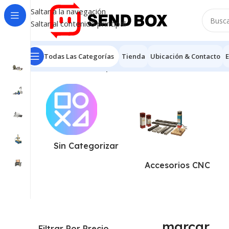
Saltar a la navegación
Saltar al contenido principal
Todas Las Categorías
Tienda
Ubicación & Contacto
E
Inicio
/
Productos etiquetados “marcar”
Mostrando los 
Sin Categorizar
Accesorios CNC
marcar
Filtrar Por Precio