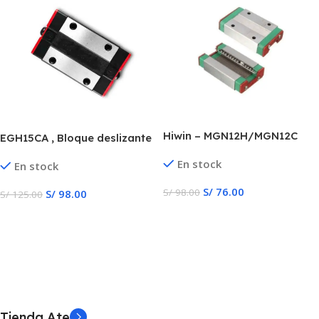
Hiwin – MGN12H/MGN12C
EGH15CA , Bloque deslizante
de rodamiento lineal
En stock
En stock
S/
76.00
S/
98.00
S/
98.00
S/
125.00
Añadir Al Carrito
Añadir Al Carrito
Tienda Ate