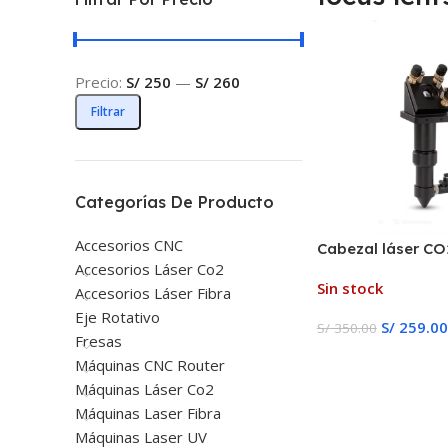
Precio:
S/ 250
—
S/ 260
Filtrar
Categorías De Producto
Accesorios CNC
Cabezal láser CO2
Accesorios Láser Co2
FL38.1, Dia.20,
Sin stock
FL50.8/63,5/101
Accesorios Láser Fibra
cortadora de gra
Eje Rotativo
S/
259.00
S/
350.00
(negro)
Fresas
Leer Más
Máquinas CNC Router
Máquinas Láser Co2
Máquinas Laser Fibra
Máquinas Laser UV