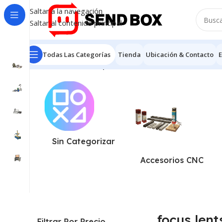
Saltar a la navegación
Saltar al contenido principal
Todas Las Categorías
Tienda
Ubicación & Contacto
E
Inicio
/
Productos etiquetados “focus lents”
Mostrando 
Sin Categorizar
Accesorios CNC
focus lent
Filtrar Por Precio