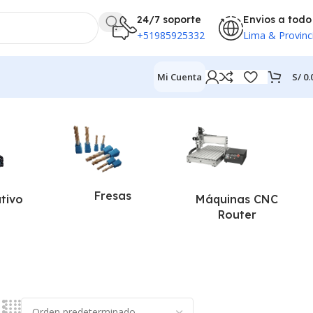
24/7 soporte
Envios a todo
+51985925332
Lima & Provinc
S/
0.
Mi Cuenta
Fresas
ativo
Máquinas CNC
Router