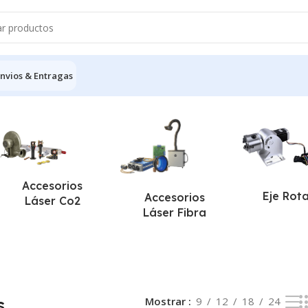
nvios & Entragas
el único resultado
Accesorios
Eje Rot
Accesorios
Láser Co2
Láser Fibra
s
Mostrar
9
12
18
24