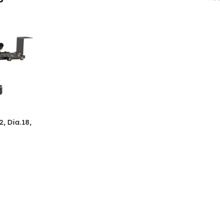
, Dia.18,
,6mm
bado láser