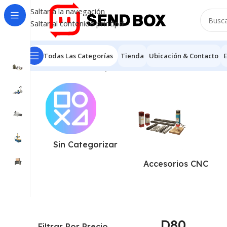
Saltar a la navegación
Saltar al contenido principal
Todas Las Categorías
Tienda
Ubicación & Contacto
E
Inicio
/
Productos etiquetados “D80”
Mostrando el único
Sin Categorizar
Accesorios CNC
D80
Filtrar Por Precio