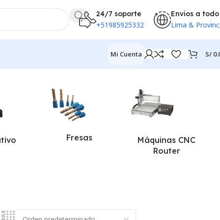
24/7 soporte
Envios a todo
+51985925332
Lima & Provinc
S/
0.
Mi Cuenta
Fresas
ativo
Máquinas CNC
Router