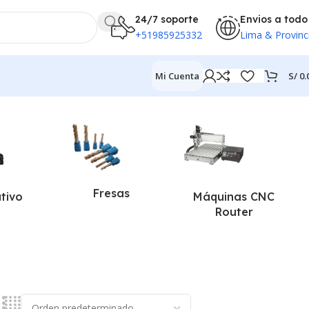
24/7 soporte
Envios a todo
+51985925332
Lima & Provinc
S/
0.
Mi Cuenta
Fresas
ativo
Máquinas CNC
Router