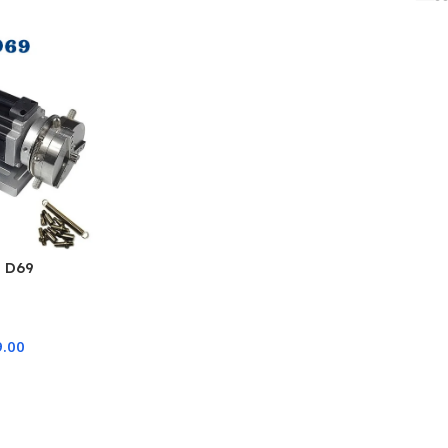
o D69
9.00