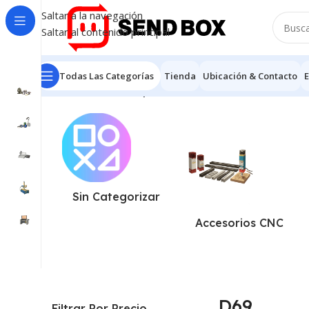
Saltar a la navegación
Saltar al contenido principal
Todas Las Categorías
Tienda
Ubicación & Contacto
E
Inicio
/
Productos etiquetados “D69”
Mostrando el único
Sin Categorizar
Accesorios CNC
D69
Filtrar Por Precio