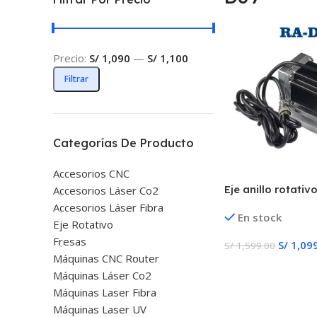
Precio:
S/ 1,090
—
S/ 1,100
Filtrar
Categorías De Producto
Accesorios CNC
Eje anillo rotativ
Accesorios Láser Co2
Accesorios Láser Fibra
En stock
Eje Rotativo
Fresas
S/
1,09
S/
1,599.00
Máquinas CNC Router
Añadir Al Carrito
Máquinas Láser Co2
Máquinas Laser Fibra
Máquinas Laser UV