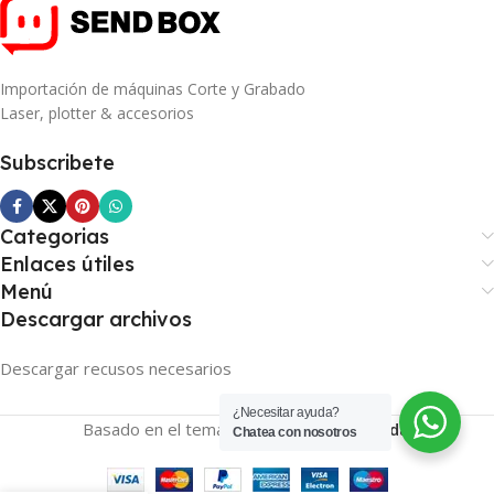
Importación de máquinas Corte y Grabado
Laser, plotter & accesorios
Subscribete
Categorias
Enlaces útiles
Menú
Descargar archivos
Descargar recusos necesarios
¿Necesitar ayuda?
Basado en el tema
SENDBOX
2026
Tienda
.
Chatea con nosotros