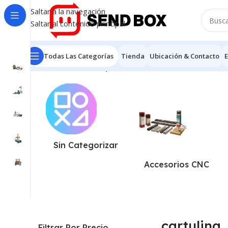
Saltar a la navegación
Saltar al contenido principal
Todas Las Categorías
Tienda
Ubicación & Contacto
E
Inicio
/
Productos etiquetados “cartulina”
Mostrando el 
Sin Categorizar
Accesorios CNC
cartulina
Filtrar Por Precio