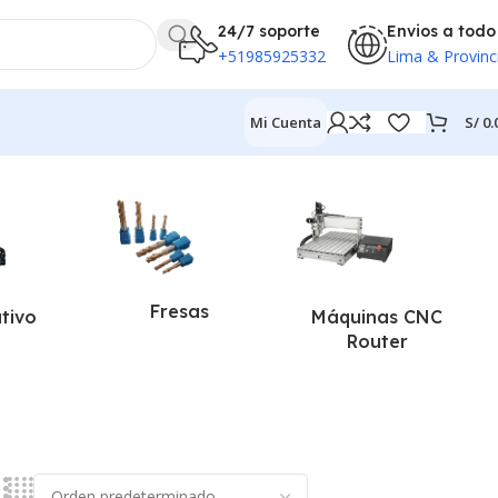
24/7 soporte
Envios a todo
+51985925332
Lima & Provinc
S/
0.
Mi Cuenta
Fresas
ativo
Máquinas CNC
Router