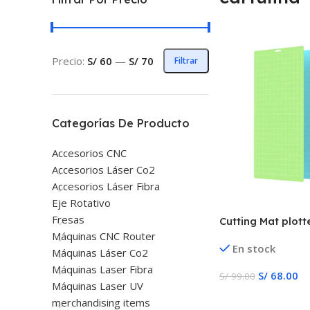
Precio:
S/ 60
—
S/ 70
Filtrar
Categorías De Producto
Accesorios CNC
Accesorios Láser Co2
Accesorios Láser Fibra
Eje Rotativo
Fresas
Cutting Mat plott
pulgadas
Máquinas CNC Router
En stock
Máquinas Láser Co2
Máquinas Laser Fibra
S/
68.00
S/
99.00
Máquinas Laser UV
Añadir Al Carrito
merchandising items