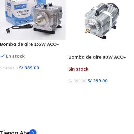
Bomba de aire 135W ACO-
009D
En stock
Bomba de aire 80W ACO-
005
S/
389.00
S/
450.00
Sin stock
Añadir Al Carrito
S/
299.00
S/
350.00
Leer Más
Tienda Ate