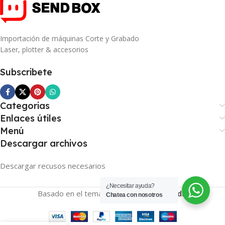
Importación de máquinas Corte y Grabado
Laser, plotter & accesorios
Subscribete
Categorias
Enlaces útiles
Menú
Descargar archivos
Descargar recusos necesarios
¿Necesitar ayuda?
Basado en el tema
SENDBOX
2026
Tienda
.
Chatea con nosotros