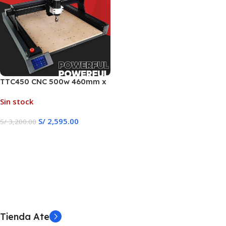
TTC450 CNC 500w 460mm x
460mm
Sin stock
S/
2,595.00
S/
3,200.00
Leer Más
Tienda Ate