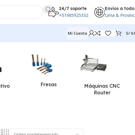
24/7 soporte
Envios a todo
+51985925332
Lima & Provinc
S/
0.
Mi Cuenta
Fresas
ativo
Máquinas CNC
Router