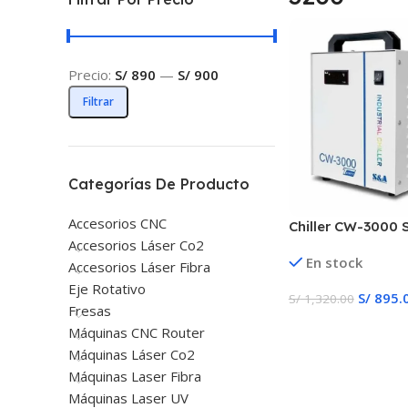
Precio:
S/ 890
—
S/ 900
Filtrar
Categorías De Producto
Accesorios CNC
Chiller CW-3000
Accesorios Láser Co2
En stock
Accesorios Láser Fibra
Eje Rotativo
S/
895.
S/
1,320.00
Fresas
Añadir Al Carrito
Máquinas CNC Router
Máquinas Láser Co2
Máquinas Laser Fibra
Máquinas Laser UV