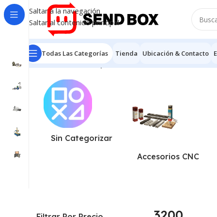
Saltar a la navegación
Saltar al contenido principal
Todas Las Categorías
Tienda
Ubicación & Contacto
E
Inicio
/
Productos etiquetados “3200”
Mostrando el únic
Sin Categorizar
Accesorios CNC
3200
Filtrar Por Precio