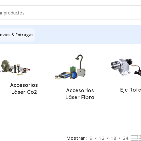
nvios & Entragas
o resultado
Accesorios
Eje Rot
Accesorios
Láser Co2
Láser Fibra
Mostrar
9
12
18
24