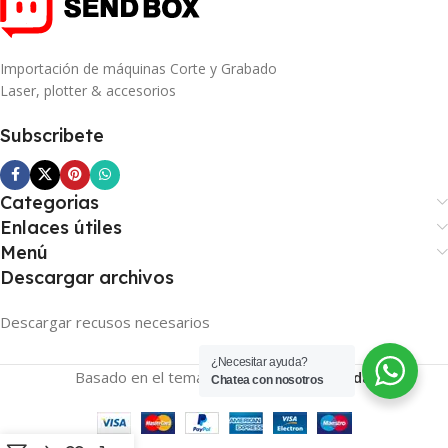
Importación de máquinas Corte y Grabado
Laser, plotter & accesorios
Subscribete
Categorias
Enlaces útiles
Menú
Descargar archivos
Descargar recusos necesarios
¿Necesitar ayuda?
Basado en el tema
SENDBOX
2026
Tienda
.
Chatea con nosotros