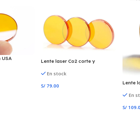
m USA
Lente laser Co2 corte y
grabado laser 12mm 18mm
En stock
20mm FL 50.8mm & 63.5mm
Lente 
S/
79.00
& 20mm
En s
Añadir Al Carrito
63.5m
S/
109.
Añadir