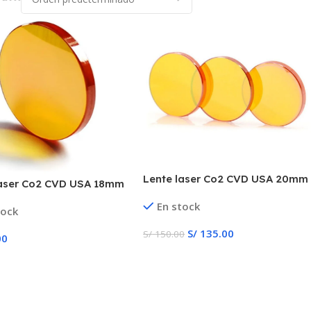
Lente laser Co2 CVD USA 20mm
laser Co2 CVD USA 18mm
FL 38.1mm & 101.6mm
 USA FL 50.8mm &
En stock
tock
m
S/
135.00
S/
150.00
00
Añadir Al Carrito
 Al Carrito