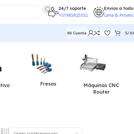
24/7 soporte
Envios a todo
+51985925332
Lima & Provinc
S/
0.
Mi Cuenta
Fresas
ativo
Máquinas CNC
Router