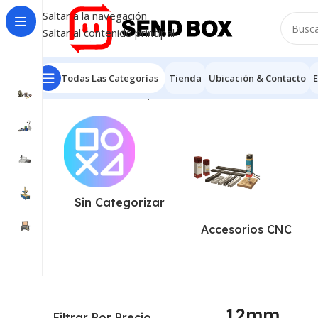
Saltar a la navegación
Saltar al contenido principal
Todas Las Categorías
Tienda
Ubicación & Contacto
E
Inicio
/
Productos etiquetados “12mm”
Mostrando los 4
Sin Categorizar
Accesorios CNC
12mm
Filtrar Por Precio