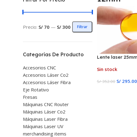
Precio:
S/ 70
—
S/ 300
Filtrar
Categorías De Producto
Lente laser 25m
Accesorios CNC
Sin stock
Accesorios Láser Co2
S/
295.00
S/
352.00
Accesorios Láser Fibra
Eje Rotativo
Leer Más
Fresas
Máquinas CNC Router
Máquinas Láser Co2
Máquinas Laser Fibra
Máquinas Laser UV
merchandising items