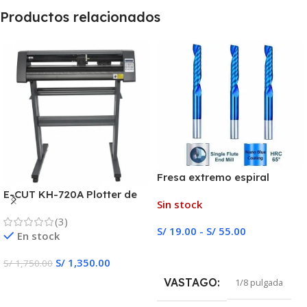
Productos relacionados
Fresa extremo espiral
E-CUT KH-720A Plotter de
Sin stock
Corte
(3)
S/
19.00
-
S/
55.00
En stock
Seleccionar Opciones
S/
1,350.00
S/
1,750.00
VASTAGO
1/8 pulgada
Añadir Al Carrito