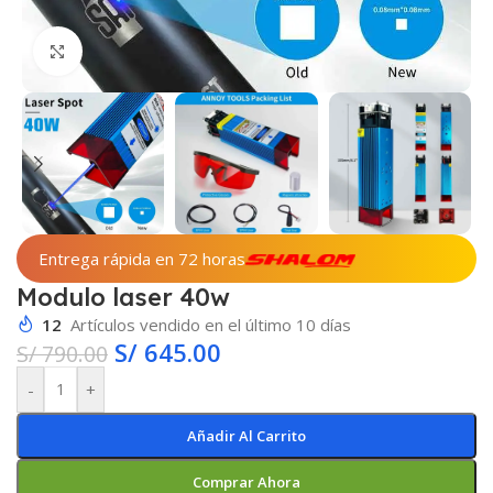
Haga clic para ampliar
Entrega rápida en 72 horas
Modulo laser 40w
12
Artículos vendido en el último 10 días
S/
645.00
S/
790.00
-
+
Añadir Al Carrito
Comprar Ahora