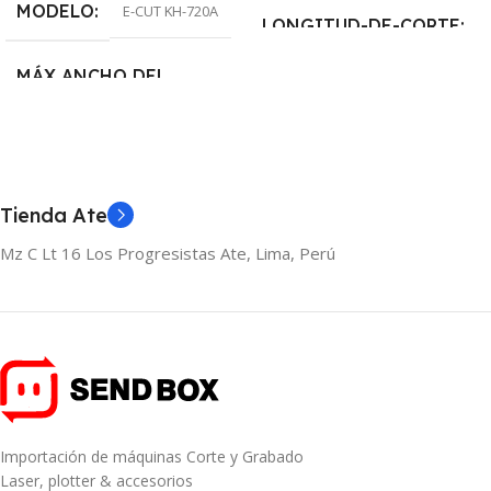
MODELO
E-CUT KH-720A
LONGITUD-DE-CORTE
MÁX ANCHO DEL
22mm
,
28mm
PAPEL
CANTIDAD
720mm
1-unidad
,
2-unidades
,
3-
Tienda Ate
MÁX ANCHO DE CORTE
unidades
Mz C Lt 16 Los Progresistas Ate, Lima, Perú
600mm
TIPO DE PLOTER
Corte
MOTOR
Paso a paso
Importación de máquinas Corte y Grabado
Laser, plotter & accesorios