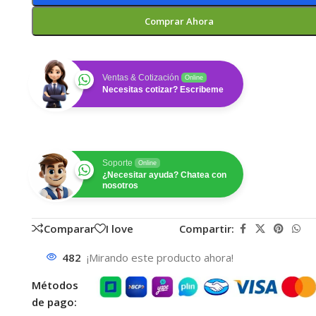
Comprar Ahora
Ventas & Cotización
Online
Necesitas cotizar? Escribeme
Soporte
Online
¿Necesitar ayuda? Chatea con
nosotros
Comparar
I love
Compartir:
482
¡Mirando este producto ahora!
Métodos
de pago: