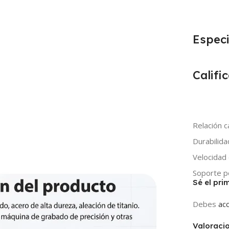
Especi
Califi
Relación c
Durabilida
Velocidad
Soporte p
Sé el pri
Debes
ac
Valoraci