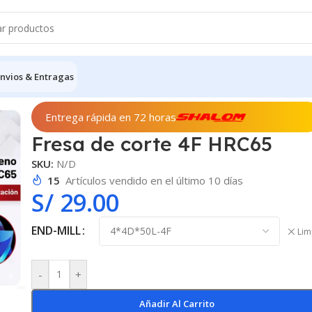
nvios & Entragas
e 4F HRC65
Entrega rápida en 72 horas
Fresa de corte 4F HRC65
SKU:
N/D
15
Artículos vendido en el último 10 días
S/
29.00
END-MILL
Lim
-
+
Añadir Al Carrito