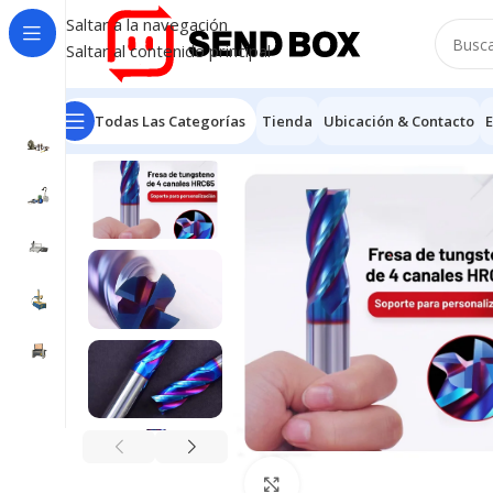
Saltar a la navegación
Saltar al contenido principal
Todas Las Categorías
Tienda
Ubicación & Contacto
E
Inicio
/
Fresas
/
Fresa de corte de metal
/
Fresa de cort
Haga clic para ampliar