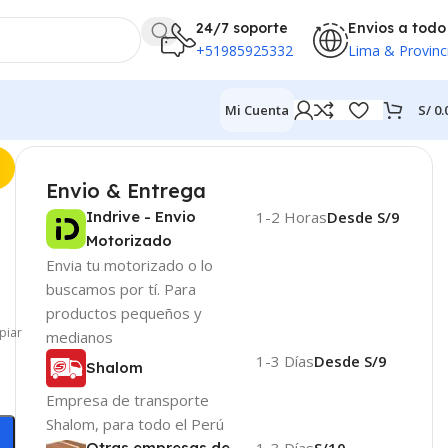
24/7 soporte
Envios a todo
+51985925332
Lima & Provinc
S/
0.
Mi Cuenta
Envio & Entrega
Indrive - Envio
1-2 Horas
Desde S/9
Motorizado
Envia tu motorizado o lo
buscamos por tí. Para
productos pequeños y
piar
medianos
1-3 Días
Desde S/9
Shalom
Empresa de transporte
Shalom, para todo el Perú
Otras empresas de
1-3 Días
S/10