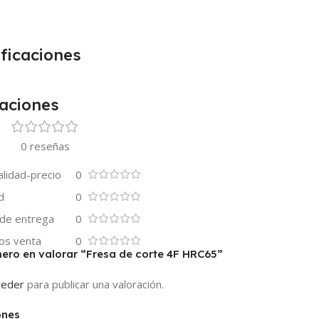
ficaciones
caciones
0 reseñas
alidad-precio
0
d
0
 de entrega
0
os venta
0
mero en valorar “Fresa de corte 4F HRC65”
ceder
para publicar una valoración.
ones