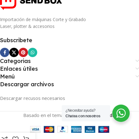
Importación de máquinas Corte y Grabado
Laser, plotter & accesorios
Subscribete
Categorias
Enlaces útiles
Menú
Descargar archivos
Descargar recusos necesarios
¿Necesitar ayuda?
Basado en el tema
SENDBOX
2026
Tienda
.
Chatea con nosotros