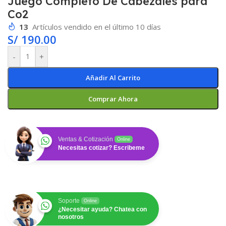
Juego Completo De Cabezales para
Co2
13
Artículos vendido en el último 10 días
S/
190.00
-
+
Añadir Al Carrito
Comprar Ahora
Ventas & Cotización
Online
Necesitas cotizar? Escribeme
Soporte
Online
¿Necesitar ayuda? Chatea con
nosotros