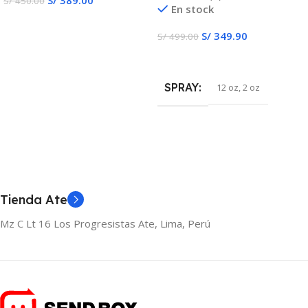
S/
450.00
En stock
Añadir Al Carrito
S/
349.90
S/
499.00
Añadir Al Carrito
SPRAY
12 oz
,
2 oz
Tienda Ate
Mz C Lt 16 Los Progresistas Ate, Lima, Perú