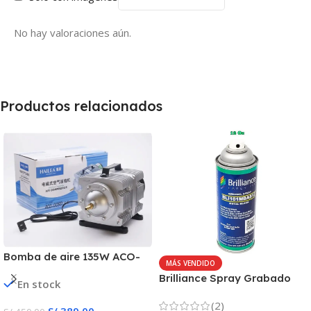
No hay valoraciones aún.
Productos relacionados
Bomba de aire 135W ACO-
MÁS VENDIDO
009D
Brilliance Spray Grabado
En stock
para metales 12 oz
(2)
S/
389.00