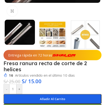
Haga clic para ampliar
Entrega rápida en 72 horas
Fresa ranura recta de corte de 2
helices
16
Artículos vendido en el último 10 días
S/
15.00
S/
25.00
-
+
Añadir Al Carrito