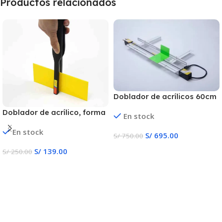
Productos relacionados
Doblador de acrílicos 60cm
+ extensión PVC, PET, ABS,
Doblador de acrílico, forma
En stock
Acrílico
arco ángulo publicidad
En stock
luminoza 3D
S/
695.00
S/
750.00
Añadir Al Carrito
S/
139.00
S/
250.00
Añadir Al Carrito