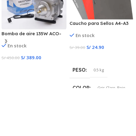
Caucho para Sellos A4-A3
Bomba de aire 135W ACO-
En stock
009D
En stock
S/
24.90
S/
39.00
Añadir Al Carrito
S/
389.00
S/
450.00
Añadir Al Carrito
PESO
0.5 kg
COLOR
Gris Claro
,
Rojo
CANTIDAD
1-unidad
,
10-unidades
,
15-
unidades
,
20-unidades
,
5-
unidades